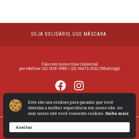
SEJA SOLIDÁRIO, USE MÁSCARA.
Fale com nosso time Comercial
por telefone: (21) 3108-5988 / (21) 96472-5122 (WhatsApp)
Este site usa cookies para garantir que você
Rua Eng. Orlando Barbosa, 300 c/ Rua Altino Arantes, 35 Campo Grande -
CEP 23090-480
obtenha a melhor experiência em nosso site. Ao
usar nosso site você consente cookies.
Saiba mais
Aceitar
© 2021 VITAL LIFE COMÉRCIO, LOCAÇÃO E SERVIÇOS LTDA – Todos os direitos
reservados - Desenvolvido por
Átrios